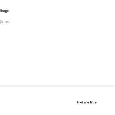
ilbage.
tjener.
TILBUD & STUFF
PC SERVICE
Tilbud
PROFIL
SØGNING
KUNDECENTER
B2BLogin
Ryd alle filtre