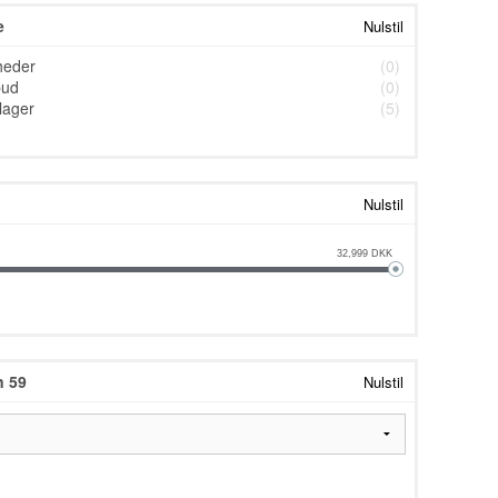
e
Nulstil
heder
(0)
bud
(0)
lager
(5)
Nulstil
32,999
DKK
n 59
Nulstil