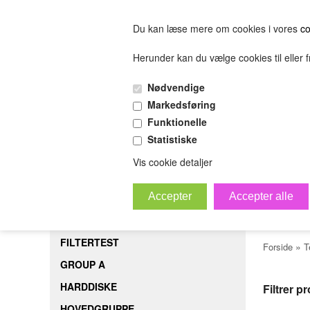
Du kan læse mere om cookies i vores
co
Herunder kan du vælge cookies til eller fr
FORSIDE
FILTERTEST
GROUP A
HARDDISK
Nødvendige
(0.00 DKK)
Markedsføring
(0.00 DKK)
Funktionelle
Statistiske
sofjiosjfeiosjfeskljfeslkjfesijfelskjfsl
Bestil
B
Vis cookie detaljer
Tes
FORSIDE
FILTERTEST
»
Forside
T
GROUP A
HARDDISKE
Filtrer p
HOVEDGRUPPE