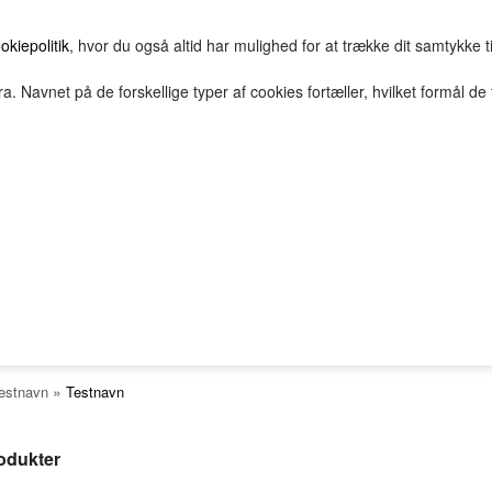
okiepolitik
, hvor du også altid har mulighed for at trække dit samtykke t
a. Navnet på de forskellige typer af cookies fortæller, hvilket formål de 
E
HOVEDGRUPPE
TEST GRUPPE
TESTNAVN
TESTNAVN
TESTNAVN
TESTNAVN
2Bopret
Vilkår
Top solgte
FORSIDE
FAVORITTER
Nyheder
TESTNAVN
TESTNAVN
tnavn
TESTNAVN
TESTNAVN
»
estnavn
Testnavn
TESTNAVN
TESTNAVN
rodukter
TESTNAVN