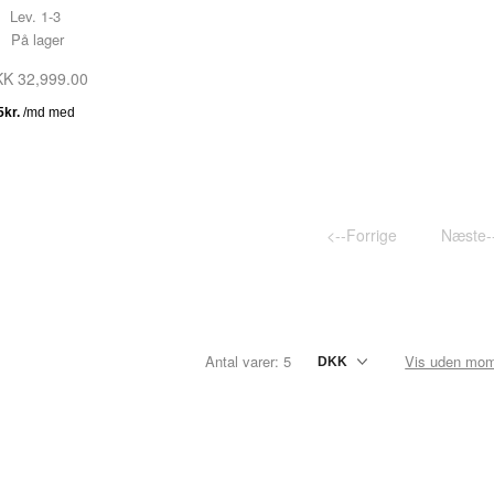
Lev. 1-3
TESTNAVN
På lager
TESTNAVN
K 32,999.00
TESTNAVN
TESTNAVN
TESTNAVN
TESTNAVN
<--Forrige
Næste-
TESTNAVN
TESTNAVN
TESTNAVN
Antal varer: 5
Vis uden mo
TESTNAVN
TESTNAVN
TESTNAVN
TESTNAVN