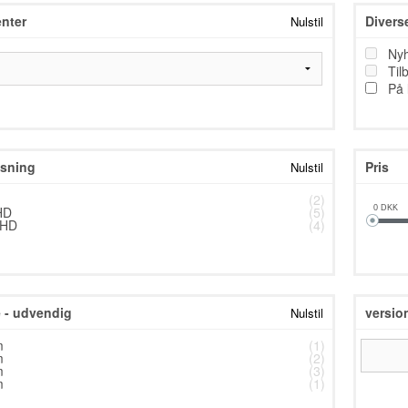
nter
Divers
Nulstil
TESTNAVN
Ny
TESTNAVN
Til
På 
TESTNAVN
TESTNAVN
TESTNAVN
sning
Pris
Nulstil
TESTNAVN
(2)
HD
(5)
0
DKK
TESTNAVN
 HD
(4)
TESTNAVN
TESTNAVN
- udvendig
versio
Nulstil
TESTNAVN
m
(1)
TESTNAVN
m
(2)
m
(3)
TESTNAVN
m
(1)