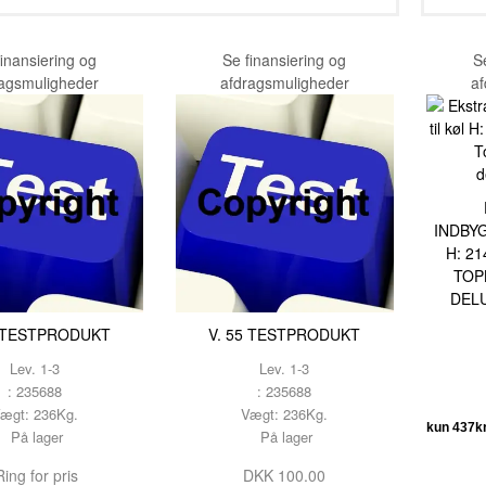
TESTNAVN
TESTNAVN
finansiering og
Se finansiering og
S
TESTNAVN
ragsmuligheder
afdragsmuligheder
af
TESTNAVN
TESTNAVN
TESTNAVN
TESTNAVN
INDBY
H: 21
TESTNAVN
TOP
DEL
TESTNAVN
5 TESTPRODUKT
V. 55 TESTPRODUKT
TESTNAVN
Lev. 1-3
Lev. 1-3
TESTNAVN
: 235688
: 235688
ægt: 236Kg.
Vægt: 236Kg.
TESTNAVN
På lager
På lager
TESTNAVN
ing for pris
DKK 100.00