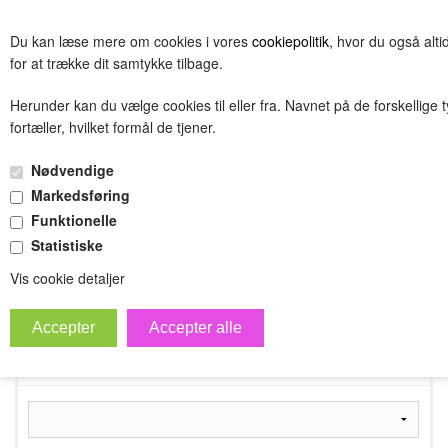
BESTIL
Du kan læse mere om cookies i vores
cookiepolitik
, hvor du også alt
(0.00 DKK)
for at trække dit samtykke tilbage.
Herunder kan du vælge cookies til eller fra. Navnet på de forskellige 
fortæller, hvilket formål de tjener.
Testnavn
Nødvendige
»
»
Forside
Testnavn
Testnavn
Markedsføring
Funktionelle
Statistiske
Vis cookie detaljer
Ryd alle filtre
Filtrer produkter
Producenter
Nulstil