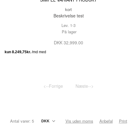
kort
Beskrivelse test
Lev. 1-3
På lager
DKK 32,999.00
<--Forrige
Næste-->
Antal varer: 5
Vis uden moms
Anbefal
Print