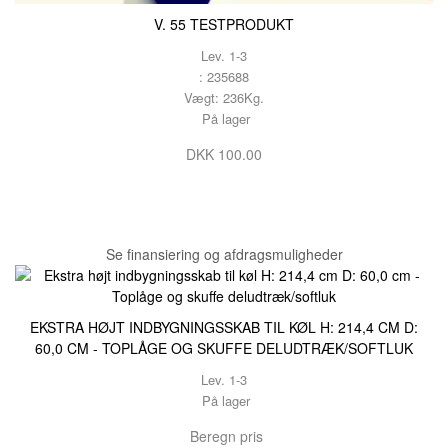
V. 55 TESTPRODUKT
Lev. 1-3
: 235688
Vægt: 236Kg.
På lager
DKK 100.00
Se finansiering og afdragsmuligheder
EKSTRA HØJT INDBYGNINGSSKAB TIL KØL H: 214,4 CM D:
60,0 CM - TOPLÅGE OG SKUFFE DELUDTRÆK/SOFTLUK
Lev. 1-3
På lager
Beregn pris