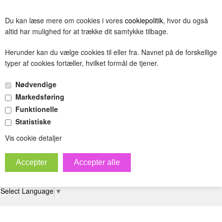
BESTIL
Du kan læse mere om cookies i vores
cookiepolitik
, hvor du også
(0.00 DKK)
altid har mulighed for at trække dit samtykke tilbage.
Herunder kan du vælge cookies til eller fra. Navnet på de forskellige
typer af cookies fortæller, hvilket formål de tjener.
Favoritvarer
Nødvendige
Markedsføring
Funktionelle
Statistiske
Vis cookie detaljer
1
+45 00 00 00
Hverdage: 17-20 Lørdag:
salg@randerspc.dk
00
12-18
Tryk her for skin preview
Select Language
▼