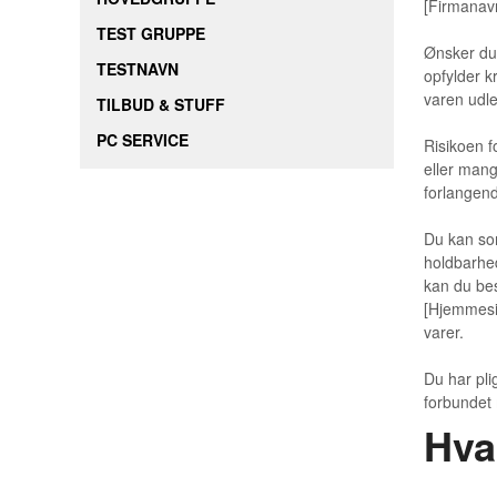
[Firmanav
TEST GRUPPE
Ønsker du 
TESTNAVN
opfylder k
varen udle
TILBUD & STUFF
PC SERVICE
Risikoen f
eller mang
forlangend
Du kan som
holdbarhed
kan du bes
[Hjemmesid
varer.
Du har pli
forbundet 
Hva