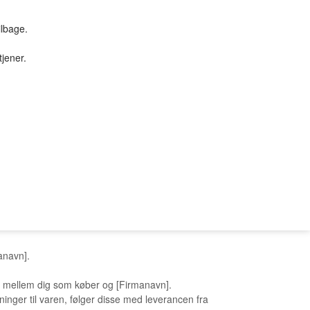
ilbage.
tjener.
TILBUD & STUFF
PC SERVICE
Tilbud
PROFIL
SØGNING
KUNDECENTER
B2BLogin
manavn].
aler mellem dig som køber og [Firmanavn].
inger til varen, følger disse med leverancen fra