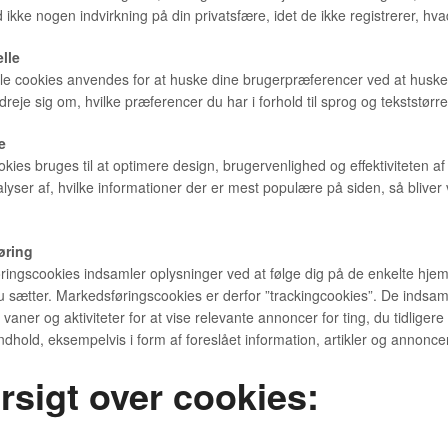
ikke nogen indvirkning på din privatsfære, idet de ikke registrerer, h
lle
le cookies anvendes for at huske dine brugerpræferencer ved at huske 
dreje sig om, hvilke præferencer du har i forhold til sprog og tekststørre
e
ookies bruges til at optimere design, brugervenlighed og effektiviteten
alyser af, hvilke informationer der er mest populære på siden, så bliv
øring
ingscookies indsamler oplysninger ved at følge dig på de enkelte hjemm
u sætter. Markedsføringscookies er derfor ”trackingcookies”. De indsaml
, vaner og aktiviteter for at vise relevante annoncer for ting, du tidliger
indhold, eksempelvis i form af foreslået information, artikler og annoncer
rsigt over cookies: