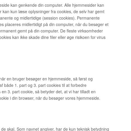
emmeside kan genkende din computer. Alle hjemmesider kan
er kan kun læse oplysninger fra cookies, de selv har gemt
manente og midlertidige (session cookies). Permanente
 placeres midlertidigt på din computer, når du besøger et
 permanent gemt på din computer. De fleste virksomheder
es kan ikke skade dine filer eller øge risikoen for virus
når en bruger besøger en hjemmeside, så først og
f både 1. part og 3. part cookies til at forbedre
 3. part cookie, så betyder det, at vi har tilladt en
n cookie i din browser, når du besøger vores hjemmeside.
 de skal. Som navnet angiver, har de kun teknisk betydning