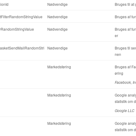
ionId
Nødvendige
Bruges til a
tFilterRandomStringValue
Nødvendige
Bruges af fun
RandomStringValue
Nødvendige
Bruges af fu
er
sketSendMailRandomStri
Nødvendige
Bruges til se
nen
Markedsføring
Bruges af Fa
øring
Facebook, In
Markedsføring
Google analyt
statistik om
Google LLC
Markedsføring
Google analyt
statistik om