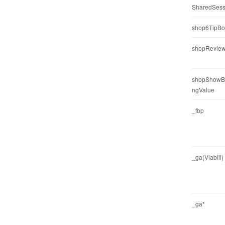
SharedSess
shop6TipBo
shopReview
shopShowBa
ngValue
_fbp
_ga(Viabill)
_ga*