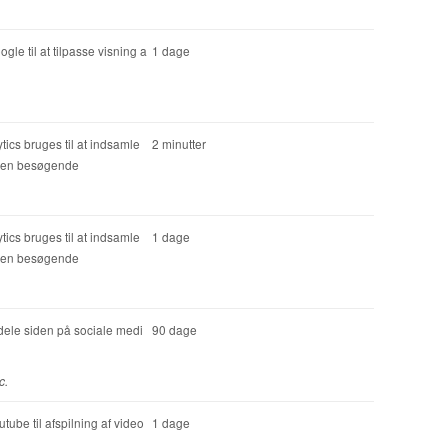
gle til at tilpasse visning a
1 dage
ics bruges til at indsamle
2 minutter
 den besøgende
ics bruges til at indsamle
1 dage
 den besøgende
 dele siden på sociale medi
90 dage
c.
tube til afspilning af video
1 dage