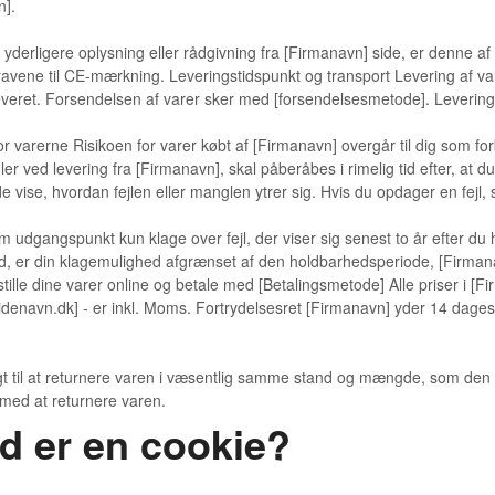
n].
yderligere oplysning eller rådgivning fra [Firmanavn] side, er denne af 
ravene til CE-mærkning. Leveringstidspunkt og transport Levering af var
veret. Forsendelsen af varer sker med [forsendelsesmetode]. Levering
or varerne Risikoen for varer købt af [Firmanavn] overgår til dig som fo
ler ved levering fra [Firmanavn], skal påberåbes i rimelig tid efter, at d
e vise, hvordan fejlen eller manglen ytrer sig. Hvis du opdager en fejl, 
 udgangspunkt kun klage over fejl, der viser sig senest to år efter du
, er din klagemulighed afgrænset af den holdbarhedsperiode, [Firmanavn] 
tille dine varer online og betale med [Betalingsmetode] Alle priser i [
enavn.dk] - er inkl. Moms. Fortrydelsesret [Firmanavn] yder 14 dages
gt til at returnere varen i væsentlig samme stand og mængde, som den 
med at returnere varen.
d er en cookie?