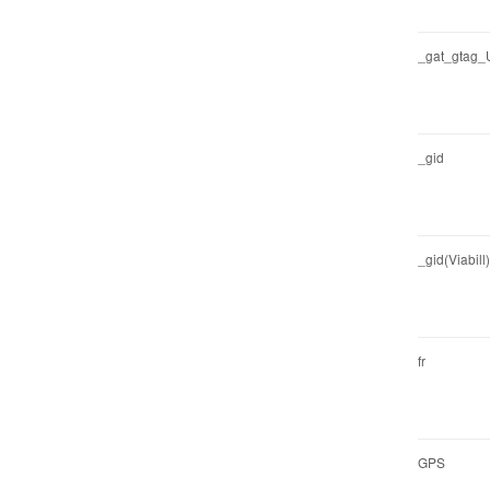
_gat_gtag_U
_gid
_gid(Viabill)
fr
GPS