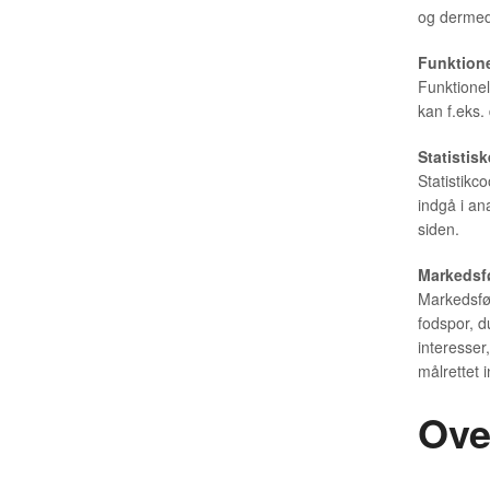
og dermed 
Funktione
Funktionel
kan f.eks. 
Statistisk
Statistikc
indgå i an
siden.
Markedsf
Markedsfør
fodspor, d
interesser
målrettet 
Ove