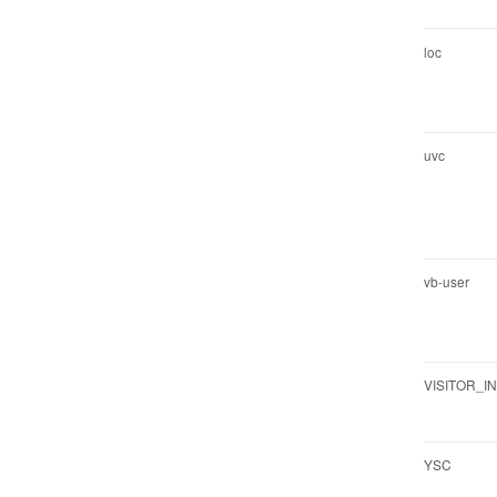
loc
uvc
vb-user
VISITOR_I
YSC