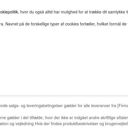
okiepolitik
, hvor du også altid har mulighed for at trække dit samtykke t
a. Navnet på de forskellige typer af cookies fortæller, hvilket formål de 
E
HOVEDGRUPPE
TEST GRUPPE
TESTNAVN
2Bopret
Vilkår
Top solgte
FORSIDE
FAVORITTER
Nyheder
år
de salgs- og leveringsbetingelser gælder for alle leverancer fra [Fir
rne gælder i det tilfælde, hvor der ikke er indgået andre skriftlige aft
ion og vejledning Hvis der findes produktbeskrivelser og brugervejledn