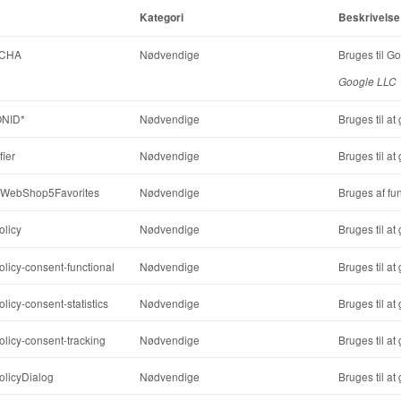
Kategori
Beskrivelse
CHA
Nødvendige
Bruges til 
Google LLC
NID*
Nødvendige
Bruges til a
fier
Nødvendige
Bruges til a
WebShop5Favorites
Nødvendige
Bruges af fun
licy
Nødvendige
Bruges til a
icy-consent-functional
Nødvendige
Bruges til a
icy-consent-statistics
Nødvendige
Bruges til a
icy-consent-tracking
Nødvendige
Bruges til a
licyDialog
Nødvendige
Bruges til a