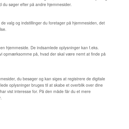
vad du søger efter på andre hjemmesider.
de valg og indstillinger du foretager på hjemmesiden, det
lse.
 af en hjemmeside. De indsamlede oplysninger kan f.eks.
er vi opmærksomme på, hvad der skal være nemt at finde på
esider, du besøger og kan siges at registrere de digitale
ede oplysninger bruges til at skabe et overblik over dine
e har vist interesse for. På den måde får du et mere
.