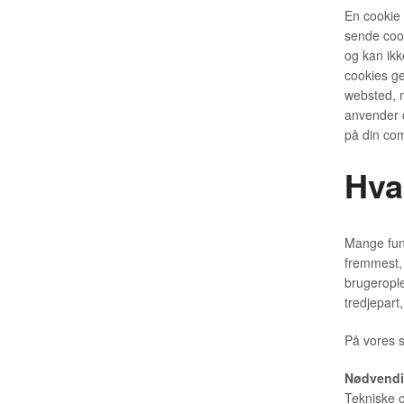
En cookie 
sende cook
og kan ikk
cookies ge
websted, m
anvender c
på din com
Hva
Mange funk
fremmest, 
brugerople
tredjepart
På vores s
Nødvendi
Tekniske c