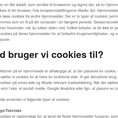
er en lille datafil, som sendes til browseren og lagres der, så en hj
ies til din browser, hvis browserindstillingerne tillader det. Hjemmesid
e læse cookies fra andre hjemmesider. Der er to typer af cookies: per
mmes som en fil på din computer i en længere periode. Sessionscookies
en forsvinder, når du lukker siden ned, hvilket betyder, at de ikke er
ookies på deres hjemmesider for at forbedre brugervenligheden, og cooki
puter.
d bruger vi cookies til?
tioner på en hjemmeside er afhængige af, at der placeres en cookie, 
sætter vi cookies for at have en funktionel side. Vi gør derudover brug a
velsen på vores side og tilbyde relevant markedsføring. Når der sættes en
, som f.eks. et socialt medie, Google Analytics eller lign. at placere e
ide anvender vi følgende typer af cookies:
ge/Tekniske
ookies er nødvendige for, at langt de fleste hjemmesider fungerer, som