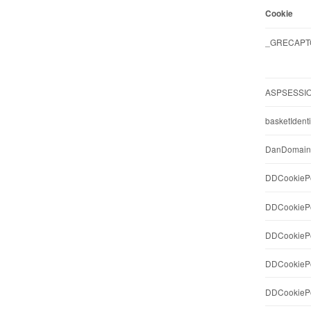
Cookie
_GRECAPT
ASPSESSIO
basketIdenti
DanDomain
DDCookiePo
DDCookiePol
DDCookiePol
DDCookiePol
DDCookiePo