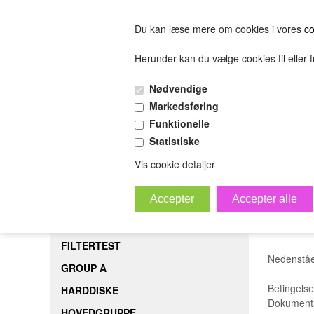
Du kan læse mere om cookies i vores
co
Herunder kan du vælge cookies til eller fr
FORSIDE
FILTERTEST
GROUP A
HARDDISK
Nødvendige
(0.00 DKK)
Markedsføring
(0.00 DKK)
Funktionelle
Statistiske
sofjiosjfeiosjfeskljfeslkjfesijfelskjfsl
Bestil
B
Vis cookie detaljer
Vilk
FORSIDE
FILTERTEST
Nedenståen
GROUP A
Betingelse
HARDDISKE
Dokumentat
HOVEDGRUPPE