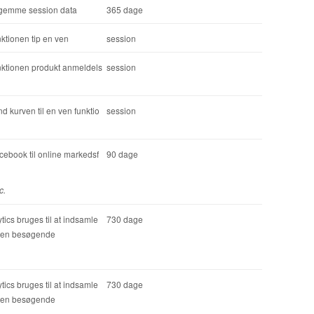
t gemme session data
365 dage
ktionen tip en ven
session
nktionen produkt anmeldels
session
nd kurven til en ven funktio
session
cebook til online markedsf
90 dage
c.
ics bruges til at indsamle
730 dage
 den besøgende
ics bruges til at indsamle
730 dage
 den besøgende