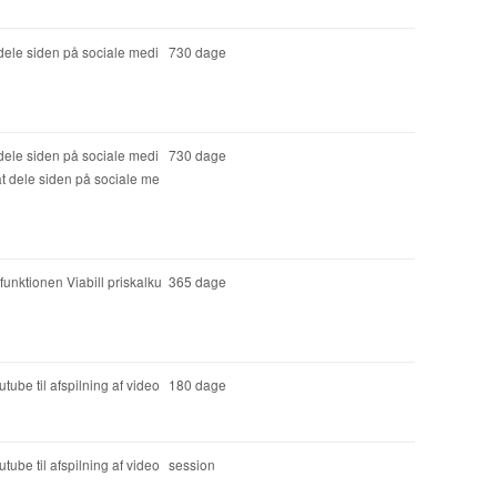
 dele siden på sociale medi
730 dage
 dele siden på sociale medi
730 dage
at dele siden på sociale me
funktionen Viabill priskalku
365 dage
tube til afspilning af video
180 dage
tube til afspilning af video
session