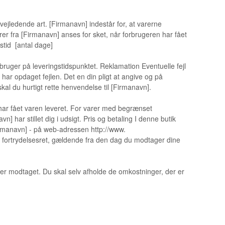
vejledende art. [Firmanavn] indestår for, at varerne
er fra [Firmanavn] anses for sket, når forbrugeren har fået
stid [antal dage]
rbruger på leveringstidspunktet. Reklamation Eventuelle fejl
u har opdaget fejlen. Det en din pligt at angive og på
skal du hurtigt rette henvendelse til [Firmanavn].
 har fået varen leveret. For varer med begrænset
har stillet dig i udsigt. Pris og betaling I denne butik
Firmanavn] - på web-adressen http://www.
 fortrydelsesret, gældende fra den dag du modtager dine
er modtaget. Du skal selv afholde de omkostninger, der er