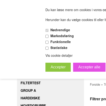
Du kan læse mere om cookies i vores
co
Herunder kan du vælge cookies til eller fr
FORSIDE
FILTERTEST
GROUP A
HARDDISK
Nødvendige
(0.00 DKK)
Markedsføring
(0.00 DKK)
Funktionelle
Statistiske
sofjiosjfeiosjfeskljfeslkjfesijfelskjfsl
Bestil
B
Vis cookie detaljer
Tes
FORSIDE
FILTERTEST
»
Forside
T
GROUP A
HARDDISKE
Filtrer p
HOVEDGRUPPE