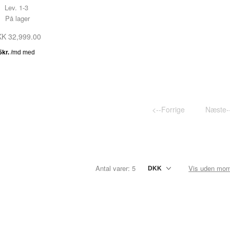
Lev. 1-3
TESTNAVN
På lager
TESTNAVN
K 32,999.00
TESTNAVN
TESTNAVN
TESTNAVN
TESTNAVN
<--Forrige
Næste-
TESTNAVN
TESTNAVN
TESTNAVN
Antal varer: 5
Vis uden mo
TESTNAVN
TESTNAVN
TESTNAVN
TESTNAVN