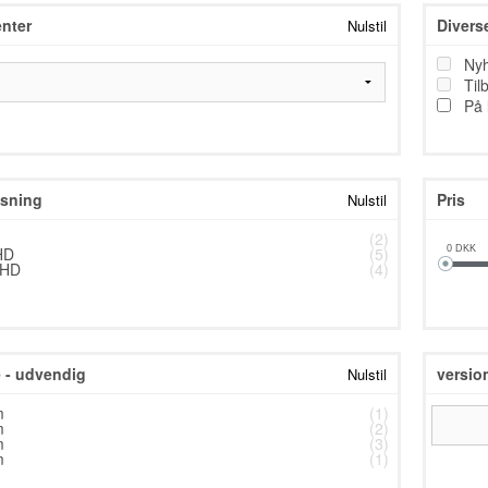
nter
Divers
Nulstil
TESTNAVN
Ny
TESTNAVN
Til
På 
TESTNAVN
TESTNAVN
TESTNAVN
sning
Pris
Nulstil
TESTNAVN
(2)
HD
(5)
0
DKK
TESTNAVN
 HD
(4)
TESTNAVN
TESTNAVN
- udvendig
versio
Nulstil
TESTNAVN
m
(1)
TESTNAVN
m
(2)
m
(3)
TESTNAVN
m
(1)