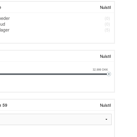
e
Nulstil
heder
(0)
bud
(0)
lager
(5)
Nulstil
32,999
DKK
n 59
Nulstil