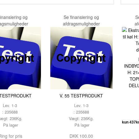
TESTNAVN
TESTNAVN
finansiering og
Se finansiering og
S
TESTNAVN
ragsmuligheder
afdragsmuligheder
af
TESTNAVN
TESTNAVN
TESTNAVN
TESTNAVN
INDBY
H: 21
TESTNAVN
TOP
DEL
TESTNAVN
5 TESTPRODUKT
V. 55 TESTPRODUKT
TESTNAVN
Lev. 1-3
Lev. 1-3
TESTNAVN
: 235688
: 235688
ægt: 236Kg.
Vægt: 236Kg.
TESTNAVN
På lager
På lager
TESTNAVN
ing for pris
DKK 100.00