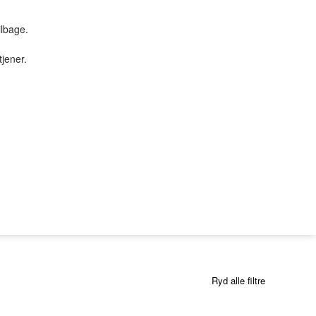
ilbage.
tjener.
TILBUD & STUFF
PC SERVICE
Tilbud
PROFIL
SØGNING
KUNDECENTER
B2BLogin
Ryd alle filtre