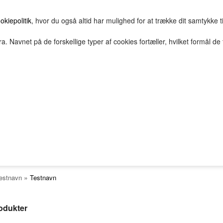
okiepolitik
, hvor du også altid har mulighed for at trække dit samtykke t
a. Navnet på de forskellige typer af cookies fortæller, hvilket formål de 
E
HOVEDGRUPPE
TEST GRUPPE
TESTNAVN
TESTNAVN
TESTNAVN
TESTNAVN
2Bopret
Vilkår
Top solgte
FORSIDE
FAVORITTER
Nyheder
TESTNAVN
TESTNAVN
tnavn
TESTNAVN
TESTNAVN
»
estnavn
Testnavn
TESTNAVN
TESTNAVN
rodukter
TESTNAVN