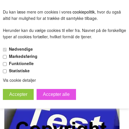
BESTIL
Du kan læse mere om cookies i vores
cookiepolitik
, hvor du også
(0.00 DKK)
altid har mulighed for at trække dit samtykke tilbage.
Herunder kan du vælge cookies til eller fra. Navnet på de forskellige
typer af cookies fortæller, hvilket formål de tjener.
v. 55 testprodukt
Nødvendige
»
»
Forside
Testnavn
Testnavn
Markedsføring
Funktionelle
Statistiske
Vis cookie detaljer