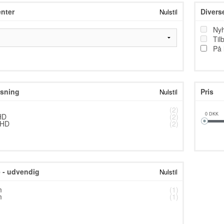
nter
Divers
Nulstil
TESTNAVN
Ny
TESTNAVN
Til
På 
TESTNAVN
TESTNAVN
TESTNAVN
sning
Pris
Nulstil
TESTNAVN
(2)
HD
(2)
0
DKK
TESTNAVN
 HD
(2)
TESTNAVN
TESTNAVN
- udvendig
Nulstil
TESTNAVN
m
(1)
TESTNAVN
m
(1)
TESTNAVN