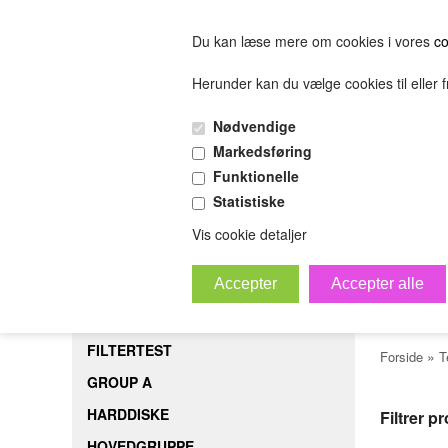
Du kan læse mere om cookies i vores
co
Herunder kan du vælge cookies til eller fr
FORSIDE
FILTERTEST
GROUP A
HARDDISK
Nødvendige
(0.00 DKK)
Markedsføring
(0.00 DKK)
Funktionelle
Statistiske
sofjiosjfeiosjfeskljfeslkjfesijfelskjfsl
Bestil
B
Vis cookie detaljer
Tes
FORSIDE
FILTERTEST
»
Forside
T
GROUP A
HARDDISKE
Filtrer p
HOVEDGRUPPE