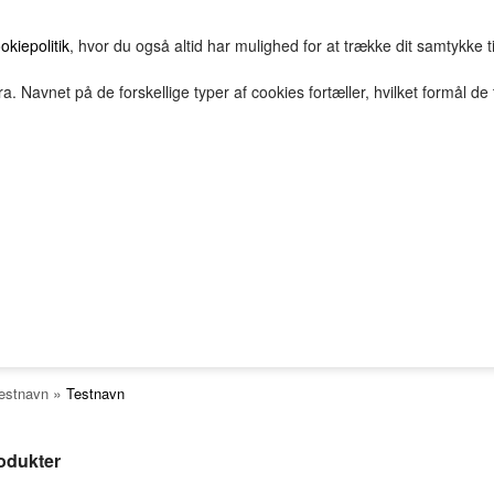
okiepolitik
, hvor du også altid har mulighed for at trække dit samtykke t
a. Navnet på de forskellige typer af cookies fortæller, hvilket formål de 
E
HOVEDGRUPPE
TEST GRUPPE
TESTNAVN
TESTNAVN
TESTNAVN
TESTNAVN
2Bopret
Vilkår
Top solgte
FORSIDE
FAVORITTER
Nyheder
TESTNAVN
TESTNAVN
tnavn
TESTNAVN
TESTNAVN
»
estnavn
Testnavn
TESTNAVN
TESTNAVN
rodukter
TESTNAVN