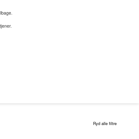
ilbage.
tjener.
TILBUD & STUFF
PC SERVICE
Tilbud
PROFIL
SØGNING
KUNDECENTER
B2BLogin
Ryd alle filtre