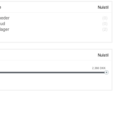
e
Nulstil
heder
(0)
bud
(0)
lager
(2)
Nulstil
2,366
DKK