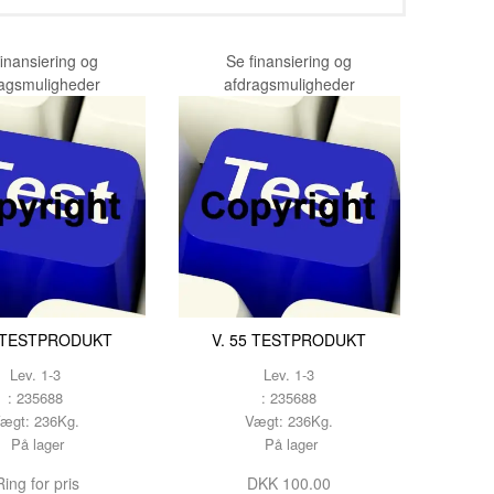
TESTNAVN
TESTNAVN
finansiering og
Se finansiering og
TESTNAVN
ragsmuligheder
afdragsmuligheder
TESTNAVN
TESTNAVN
TESTNAVN
TESTNAVN
TESTNAVN
TESTNAVN
5 TESTPRODUKT
V. 55 TESTPRODUKT
TESTNAVN
Lev. 1-3
Lev. 1-3
TESTNAVN
: 235688
: 235688
ægt: 236Kg.
Vægt: 236Kg.
TESTNAVN
På lager
På lager
TESTNAVN
ing for pris
DKK 100.00