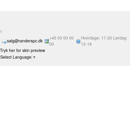
1
+45 00 00 00
Hverdage: 17-20 Lørdag:
salg@randerspc.dk
00
12-18
Tryk her for skin preview
Select Language
▼