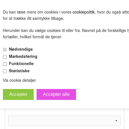
BESTIL
Du kan læse mere om cookies i vores
cookiepolitik
, hvor du også alt
(0.00 DKK)
for at trække dit samtykke tilbage.
Herunder kan du vælge cookies til eller fra. Navnet på de forskellige 
fortæller, hvilket formål de tjener.
Testnavn
Nødvendige
»
»
Forside
Testnavn
Testnavn
Markedsføring
Funktionelle
Statistiske
Vis cookie detaljer
Ryd alle filtre
Filtrer produkter
Producenter
Nulstil