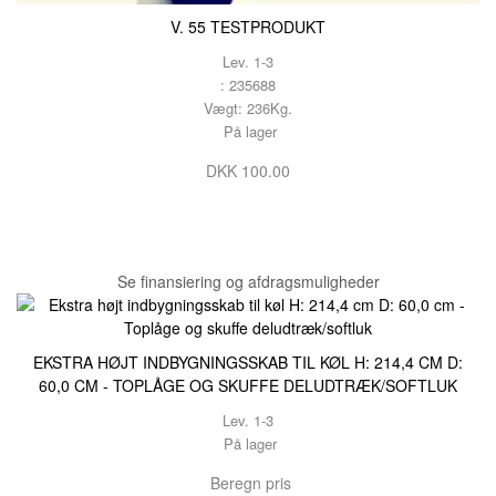
V. 55 TESTPRODUKT
Lev. 1-3
: 235688
Vægt: 236Kg.
På lager
DKK 100.00
Se finansiering og afdragsmuligheder
EKSTRA HØJT INDBYGNINGSSKAB TIL KØL H: 214,4 CM D:
60,0 CM - TOPLÅGE OG SKUFFE DELUDTRÆK/SOFTLUK
Lev. 1-3
På lager
Beregn pris