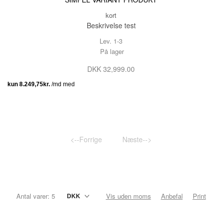
kort
Beskrivelse test
Lev. 1-3
På lager
DKK 32,999.00
<--Forrige
Næste-->
Antal varer: 5
Vis uden moms
Anbefal
Print