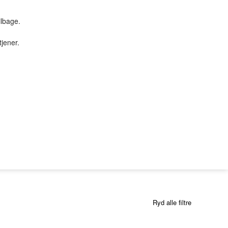
ilbage.
tjener.
TILBUD & STUFF
PC SERVICE
Tilbud
PROFIL
SØGNING
KUNDECENTER
B2BLogin
Ryd alle filtre