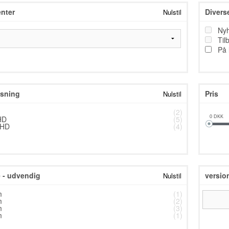
nter
Divers
Nulstil
TESTNAVN
Ny
TESTNAVN
Til
På 
TESTNAVN
TESTNAVN
TESTNAVN
sning
Pris
Nulstil
TESTNAVN
(2)
HD
(5)
0
DKK
TESTNAVN
 HD
(4)
TESTNAVN
TESTNAVN
- udvendig
versio
Nulstil
TESTNAVN
m
(1)
TESTNAVN
m
(2)
m
(3)
TESTNAVN
m
(1)