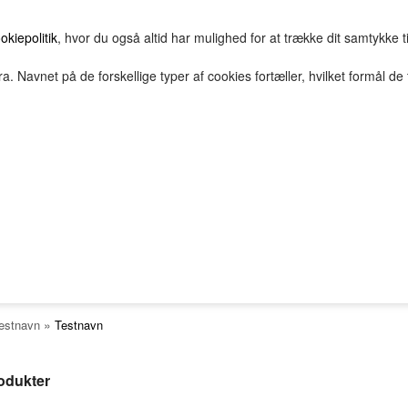
okiepolitik
, hvor du også altid har mulighed for at trække dit samtykke t
a. Navnet på de forskellige typer af cookies fortæller, hvilket formål de 
E
HOVEDGRUPPE
TEST GRUPPE
TESTNAVN
TESTNAVN
TESTNAVN
TESTNAVN
2Bopret
Vilkår
Top solgte
FORSIDE
FAVORITTER
Nyheder
TESTNAVN
TESTNAVN
tnavn
TESTNAVN
TESTNAVN
»
estnavn
Testnavn
TESTNAVN
TESTNAVN
rodukter
TESTNAVN