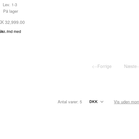
Lev. 1-3
TESTNAVN
På lager
TESTNAVN
K 32,999.00
TESTNAVN
TESTNAVN
TESTNAVN
TESTNAVN
<--Forrige
Næste-
TESTNAVN
TESTNAVN
TESTNAVN
Antal varer: 5
Vis uden mo
TESTNAVN
TESTNAVN
TESTNAVN
TESTNAVN