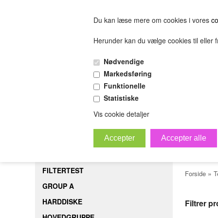
Du kan læse mere om cookies i vores
co
Herunder kan du vælge cookies til eller fr
FORSIDE
FILTERTEST
GROUP A
HARDDISK
Nødvendige
(0.00 DKK)
Markedsføring
(0.00 DKK)
Funktionelle
Statistiske
sofjiosjfeiosjfeskljfeslkjfesijfelskjfsl
Bestil
B
Vis cookie detaljer
Tes
FORSIDE
FILTERTEST
»
Forside
T
GROUP A
HARDDISKE
Filtrer p
HOVEDGRUPPE