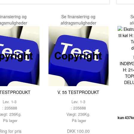
TESTNAVN
TESTNAVN
finansiering og
Se finansiering og
S
TESTNAVN
ragsmuligheder
afdragsmuligheder
af
TESTNAVN
TESTNAVN
TESTNAVN
TESTNAVN
INDBY
H: 21
TESTNAVN
TOP
DEL
TESTNAVN
5 TESTPRODUKT
V. 55 TESTPRODUKT
TESTNAVN
Lev. 1-3
Lev. 1-3
TESTNAVN
: 235688
: 235688
ægt: 236Kg.
Vægt: 236Kg.
TESTNAVN
På lager
På lager
TESTNAVN
ing for pris
DKK 100.00