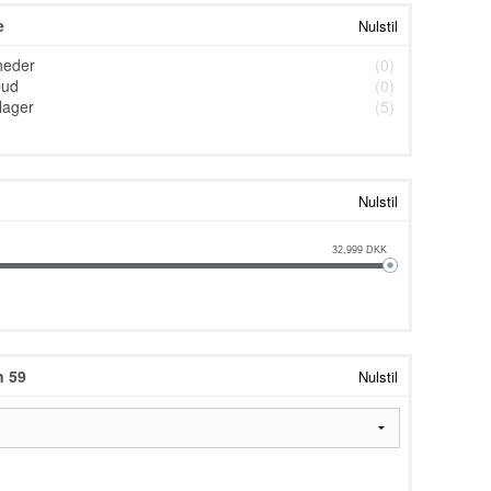
e
Nulstil
heder
(0)
bud
(0)
lager
(5)
Nulstil
32,999
DKK
n 59
Nulstil