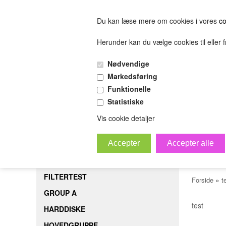
Du kan læse mere om cookies i vores
co
Herunder kan du vælge cookies til eller fr
FORSIDE
FILTERTEST
GROUP A
HARDDISK
Nødvendige
(0.00 DKK)
Markedsføring
(0.00 DKK)
Funktionelle
Statistiske
sofjiosjfeiosjfeskljfeslkjfesijfelskjfsl
Bestil
B
Vis cookie detaljer
v 68
FORSIDE
FILTERTEST
»
Forside
t
GROUP A
test
HARDDISKE
HOVEDGRUPPE