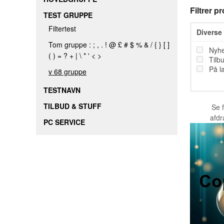
Filtrer p
TEST GRUPPE
Filtertest
Diverse
Tom gruppe : ; , . ! @ £ # $ % & / { } [ ]
Nyh
( ) = ? + | \ * ' < >
Tilb
På l
v 68 gruppe
TESTNAVN
TILBUD & STUFF
Se 
afd
PC SERVICE