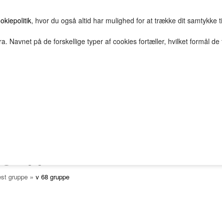
okiepolitik
, hvor du også altid har mulighed for at trække dit samtykke t
a. Navnet på de forskellige typer af cookies fortæller, hvilket formål de 
E
HOVEDGRUPPE
TEST GRUPPE
TESTNAVN
FILTERTEST
TOM GRUPPE : ; , . ! @ £ # $ % & / { } [ 
V 68 GRUPPE
2Bopret
Vilkår
Top solgte
FORSIDE
FAVORITTER
Nyheder
 gruppe
»
est gruppe
v 68 gruppe