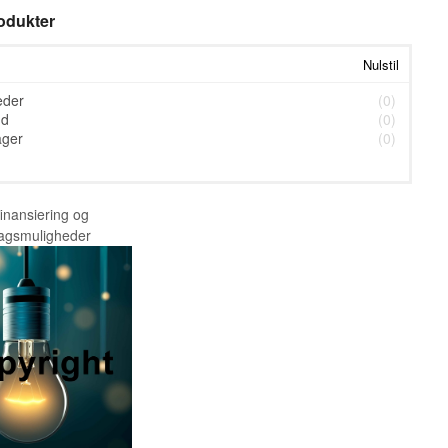
rodukter
Nulstil
eder
(0)
ud
(0)
ager
(0)
finansiering og
ragsmuligheder