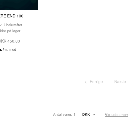
RE END 100
v. Ubekræftet
Ikke på lager
DKK 450.00
<--Forrige
Næste-
Antal varer: 1
Vis uden mo