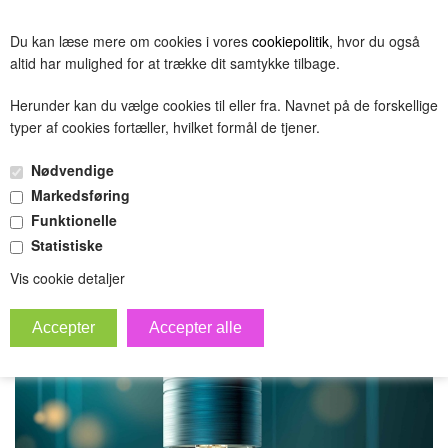
BESTIL
Du kan læse mere om cookies i vores
cookiepolitik
, hvor du også
(0.00 DKK)
altid har mulighed for at trække dit samtykke tilbage.
Herunder kan du vælge cookies til eller fra. Navnet på de forskellige
typer af cookies fortæller, hvilket formål de tjener.
mere end 100
Nødvendige
»
Forside
Filtertest
Markedsføring
Funktionelle
Statistiske
Vis cookie detaljer