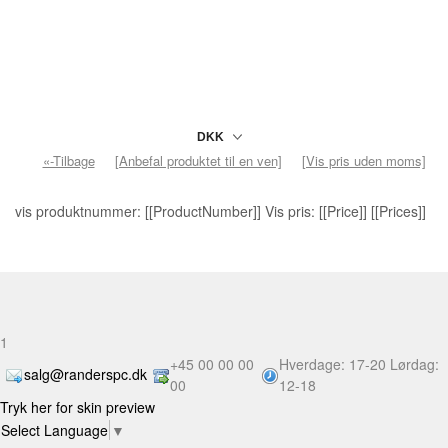
«-Tilbage
[Anbefal produktet til en ven]
[Vis pris uden moms]
vis produktnummer: [[ProductNumber]] Vis pris: [[Price]] [[Prices]]
1
+45 00 00 00
Hverdage: 17-20 Lørdag:
salg@randerspc.dk
00
12-18
Tryk her for skin preview
Select Language
▼