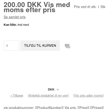
200.00 DKK
Vis med
Pris ved ét stk:
1
Stk
moms efter pris
Se samlet pris
«-Tilbage
[Anbefal produktet til en ven]
[Vis pris uden moms]
vis produktnummer: [[ProductNumber]] Vis pris: [[Price]] [[Prices]]