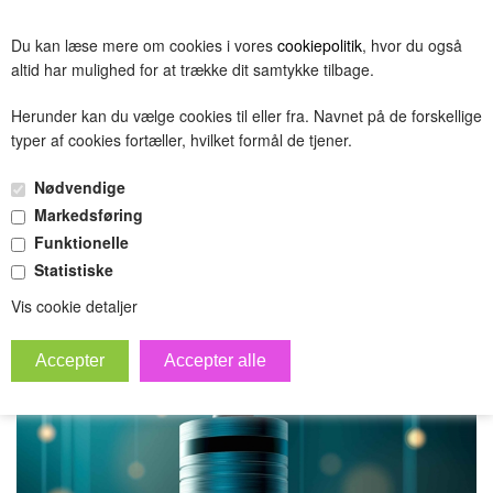
BESTIL
Du kan læse mere om cookies i vores
cookiepolitik
, hvor du også
(0.00 DKK)
altid har mulighed for at trække dit samtykke tilbage.
Herunder kan du vælge cookies til eller fra. Navnet på de forskellige
typer af cookies fortæller, hvilket formål de tjener.
Shaver Cleaner, Braun hår-
Nødvendige
& skægtrimmer - 100 ml
Markedsføring
Funktionelle
»
Forside
test gruppe
Statistiske
Vis cookie detaljer