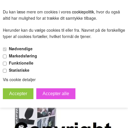
BESTIL
Du kan læse mere om cookies i vores
cookiepolitik
, hvor du også
(0.00 DKK)
altid har mulighed for at trække dit samtykke tilbage.
Herunder kan du vælge cookies til eller fra. Navnet på de forskellige
typer af cookies fortæller, hvilket formål de tjener.
michaelogmortentester
Nødvendige
»
Forside
test gruppe
Markedsføring
Funktionelle
Statistiske
Vis cookie detaljer