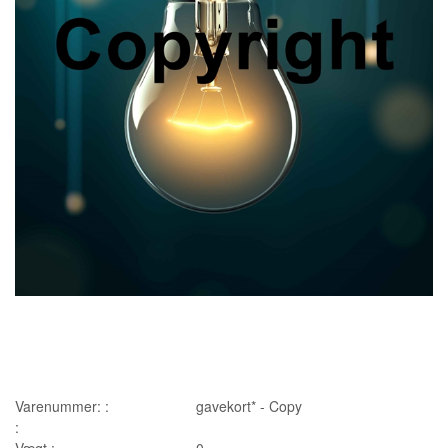
Varenummer: :
gavekort* - Copy
:
Vægt :
0