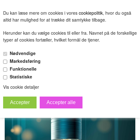
BESTIL
Du kan læse mere om cookies i vores
cookiepolitik
, hvor du også
(0.00 DKK)
altid har mulighed for at trække dit samtykke tilbage.
Herunder kan du vælge cookies til eller fra. Navnet på de forskellige
typer af cookies fortæller, hvilket formål de tjener.
Gavekort 1000
Nødvendige
»
Forside
test gruppe
Markedsføring
Funktionelle
Statistiske
Vis cookie detaljer