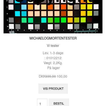
MICHAELOGMORTENTESTER
Vi tester
Lev. 1-3 dage
: 01012212
Vægt: 2,2Kg.
På lager
DKK
699,00
100,00