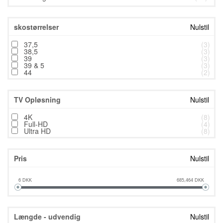
skostørrelser
Nulstil
37,5
(3)
38,5
(3)
39
(3)
39 & 5
(3)
44
(2)
TV Opløsning
Nulstil
4K
(8)
Full-HD
(4)
Ultra HD
(8)
Pris
Nulstil
6
DKK
685,464
DKK
Længde - udvendig
Nulstil