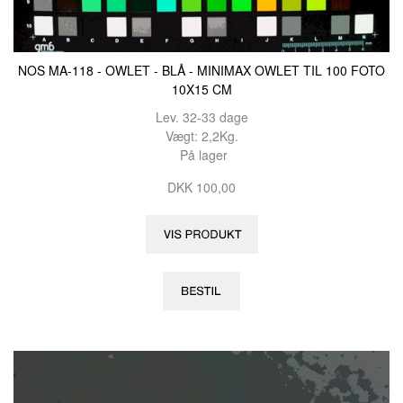
NOS MA-118 - OWLET - BLÅ - MINIMAX OWLET TIL 100 FOTO
10X15 CM
Lev. 32-33 dage
Vægt: 2,2Kg.
På lager
DKK 100,00