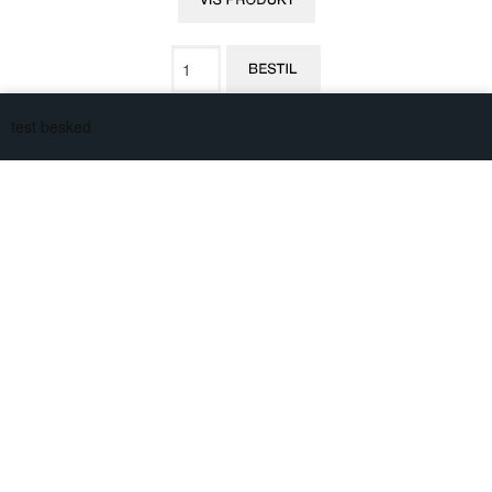
test besked
WESTERN DIGITAL HARDDISK 320GB
Western Digital Harddisk - 320 GB
Lev. 1-3 Dage
: WD3200BEVT
Vægt: 2,2Kg.
På lager
DKK 500,00