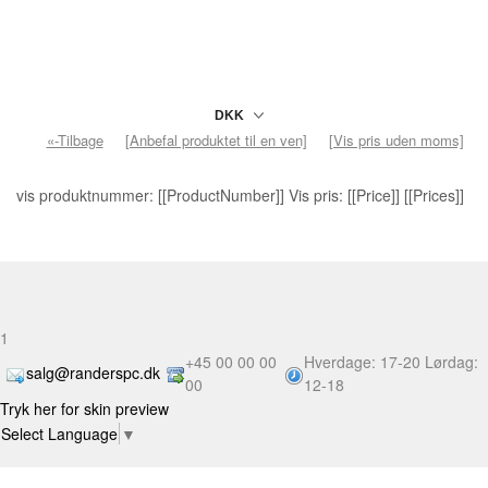
«-Tilbage
[Anbefal produktet til en ven]
[Vis pris uden moms]
vis produktnummer: [[ProductNumber]] Vis pris: [[Price]] [[Prices]]
1
+45 00 00 00
Hverdage: 17-20 Lørdag:
salg@randerspc.dk
00
12-18
Tryk her for skin preview
Select Language
▼