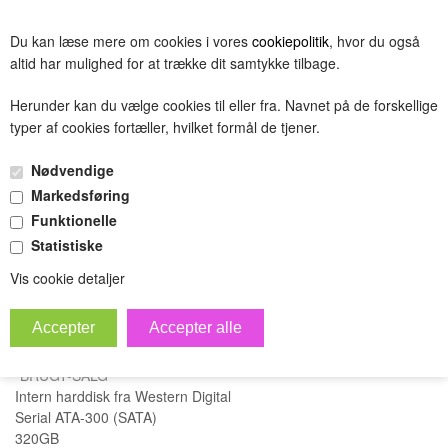
BESTIL
Du kan læse mere om cookies i vores
cookiepolitik
, hvor du også
(0.00 DKK)
altid har mulighed for at trække dit samtykke tilbage.
Herunder kan du vælge cookies til eller fra. Navnet på de forskellige
typer af cookies fortæller, hvilket formål de tjener.
Western Digital Harddisk
Nødvendige
320GB
Markedsføring
Funktionelle
»
Forside
Filtertest
Statistiske
Vis cookie detaljer
*BRUGT-SALG*
Intern harddisk fra Western Digital
Serial ATA-300 (SATA)
320GB