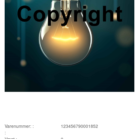
Varenummer: :
123456790001852
:
Vægt :
0