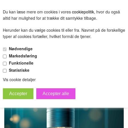
BESTIL
Du kan læse mere om cookies i vores
cookiepolitik
, hvor du også
(0.00 DKK)
altid har mulighed for at trække dit samtykke tilbage.
Herunder kan du vælge cookies til eller fra. Navnet på de forskellige
typer af cookies fortæller, hvilket formål de tjener.
Alle b2b pris test
Nødvendige
»
Forside
test gruppe
Markedsføring
Funktionelle
Statistiske
Vis cookie detaljer