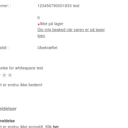
mer: :
123456790001833 test
0
Ikke på lager
Giv mig besked når varen er på lager
igen
tid: :
Ubekræftet
lse for
whitespace test
t er endnu ikke bedømt
ldelser
nmeldelse
t er endnu ikke anmeldt. Klik
her