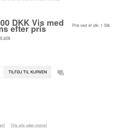
.00 DKK
Vis med
Pris ved ét stk:
1
Stk
s efter pris
t pris
ven]
[Vis pris uden moms]