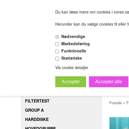
Du kan læse mere om cookies i vores
co
Herunder kan du vælge cookies til eller fr
FORSIDE
FILTERTEST
GROUP A
HARDDISK
Nødvendige
(0.00 DKK)
Markedsføring
(0.00 DKK)
Funktionelle
Statistiske
sofjiosjfeiosjfeskljfeslkjfesijfelskjfsl
Bestil
B
Vis cookie detaljer
whit
FORSIDE
FILTERTEST
»
Forside
F
GROUP A
HARDDISKE
HOVEDGRUPPE