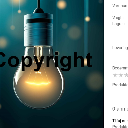
Varenum
:
Vægt :
Lager :
Leverings
Bedømme
Produkte
0 anme
Tilføj a
Produkte