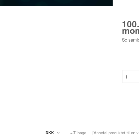
100
mom
Se samle
«-Tilbage
[Anbefal produktet til en 