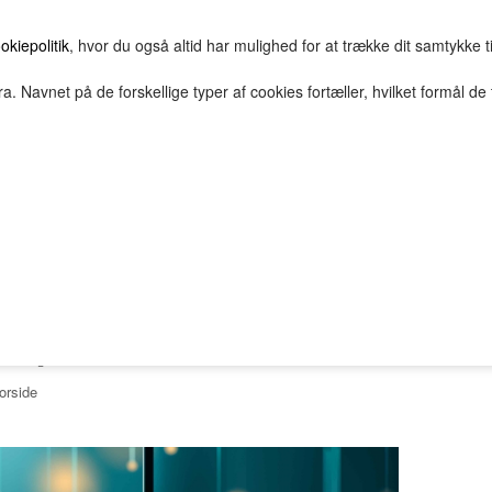
okiepolitik
, hvor du også altid har mulighed for at trække dit samtykke t
a. Navnet på de forskellige typer af cookies fortæller, hvilket formål de 
E
HOVEDGRUPPE
TEST GRUPPE
TESTNAVN
2Bopret
Vilkår
Top solgte
FORSIDE
FAVORITTER
Nyheder
espace test
orside