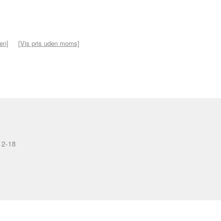
ven]
[Vis pris uden moms]
12-18