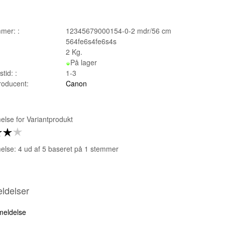
mer: :
12345679000154-0-2 mdr/56 cm
564fe6s4fe6s4s
2
Kg.
På lager
tid: :
1-3
producent:
Canon
lse for
Variantprodukt
lse: 4 ud af 5 baseret på
1
stemmer
ldelser
nmeldelse