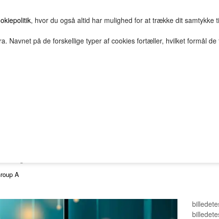
okiepolitik
, hvor du også altid har mulighed for at trække dit samtykke t
a. Navnet på de forskellige typer af cookies fortæller, hvilket formål de 
E
HOVEDGRUPPE
TEST GRUPPE
TESTNAVN
2Bopret
Vilkår
Top solgte
FORSIDE
FAVORITTER
Nyheder
antprodukt
roup A
billedete
billedete