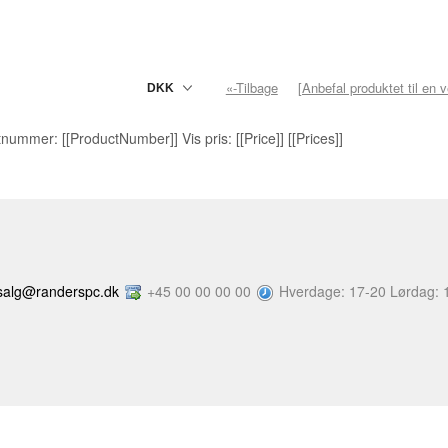
«-Tilbage
[Anbefal produktet til en 
nummer: [[ProductNumber]] Vis pris: [[Price]] [[Prices]]
salg@randerspc.dk
+45 00 00 00 00
Hverdage: 17-20 Lørdag: 