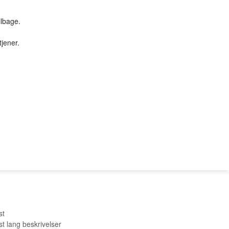
ilbage.
tjener.
TILBUD & STUFF
PC SERVICE
Tilbud
PROFIL
SØGNING
KUNDECENTER
B2BLogin
st
st lang beskrivelser