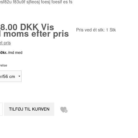
oesf82u f83u9f sjfieosj foesj foesif es fs
58.00 DKK
Vis
Pris ved ét stk:
1
Stk
 moms efter pris
t pris
relse