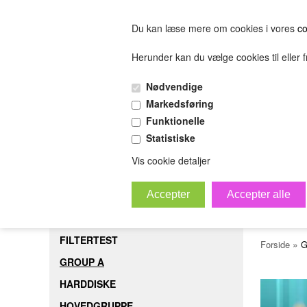
Du kan læse mere om cookies i vores
co
Herunder kan du vælge cookies til eller fr
FORSIDE
FILTERTEST
GROUP A
HARDDISK
Nødvendige
(0.00 DKK)
Markedsføring
(0.00 DKK)
Funktionelle
Statistiske
sofjiosjfeiosjfeskljfeslkjfesijfelskjfsl
Bestil
B
Vis cookie detaljer
Vari
FORSIDE
FILTERTEST
»
Forside
G
GROUP A
HARDDISKE
HOVEDGRUPPE