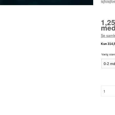
isjfoisjf
1,2
med
Se samle
Vælg stør