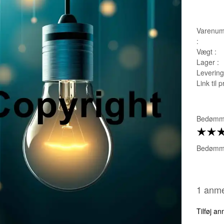
Varenum
:
Vægt :
Lager :
Leverings
Link til 
Bedømme
Bedømme
1 anme
Tilføj a