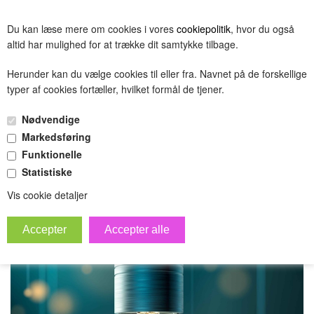
BESTIL
Du kan læse mere om cookies i vores
cookiepolitik
, hvor du også
(0.00 DKK)
altid har mulighed for at trække dit samtykke tilbage.
Herunder kan du vælge cookies til eller fra. Navnet på de forskellige
typer af cookies fortæller, hvilket formål de tjener.
variantmaster test
Nødvendige
»
Forside
Forside
Markedsføring
Funktionelle
Statistiske
Vis cookie detaljer