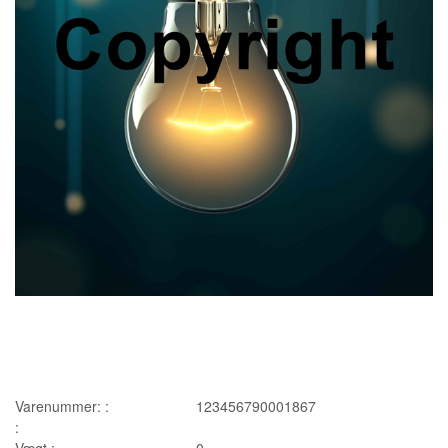
Varenummer: :
123456790001867
:
Vægt :
0