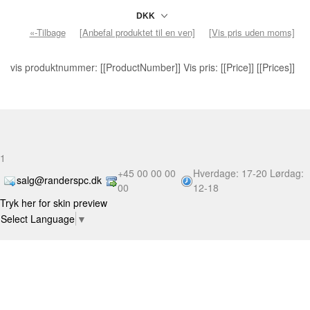
«-Tilbage
[Anbefal produktet til en ven]
[Vis pris uden moms]
vis produktnummer: [[ProductNumber]] Vis pris: [[Price]] [[Prices]]
1
+45 00 00 00
Hverdage: 17-20 Lørdag:
salg@randerspc.dk
00
12-18
Tryk her for skin preview
Select Language
▼