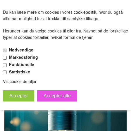
BESTIL
Du kan læse mere om cookies i vores
cookiepolitik
, hvor du også
(0.00 DKK)
altid har mulighed for at trække dit samtykke tilbage.
Herunder kan du vælge cookies til eller fra. Navnet på de forskellige
typer af cookies fortæller, hvilket formål de tjener.
variant test master 3
Nødvendige
»
Forside
Hovedgruppe
Markedsføring
Funktionelle
Statistiske
Vis cookie detaljer