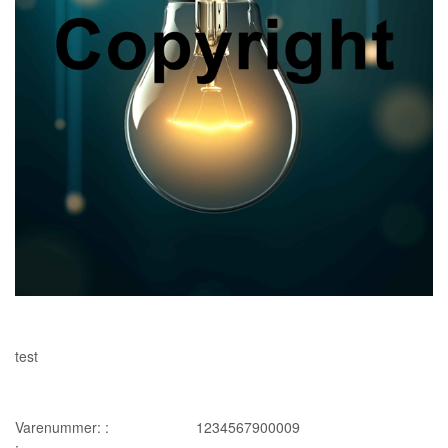
test
Varenummer: :
1234567900009
: