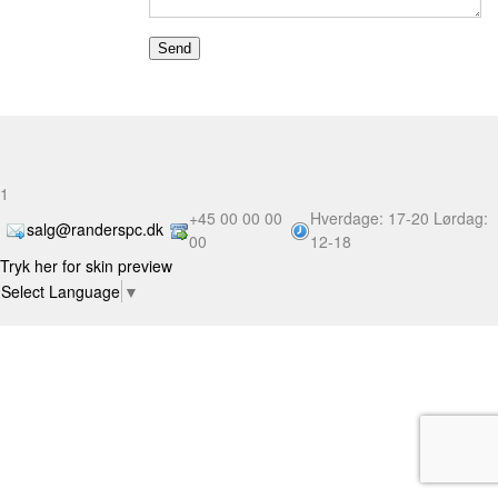
1
+45 00 00 00
Hverdage: 17-20 Lørdag:
salg@randerspc.dk
00
12-18
Tryk her for skin preview
Select Language
▼