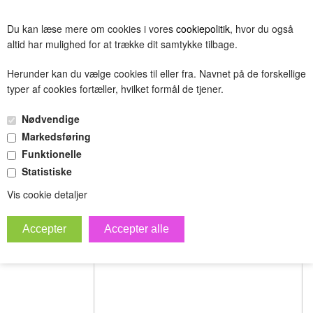
BESTIL
Du kan læse mere om cookies i vores
cookiepolitik
, hvor du også
(0.00 DKK)
altid har mulighed for at trække dit samtykke tilbage.
Herunder kan du vælge cookies til eller fra. Navnet på de forskellige
typer af cookies fortæller, hvilket formål de tjener.
Anbefal til en ven
Nødvendige
Din email
Markedsføring
Funktionelle
Statistiske
Modtager email
Vis cookie detaljer
Emne
Besked