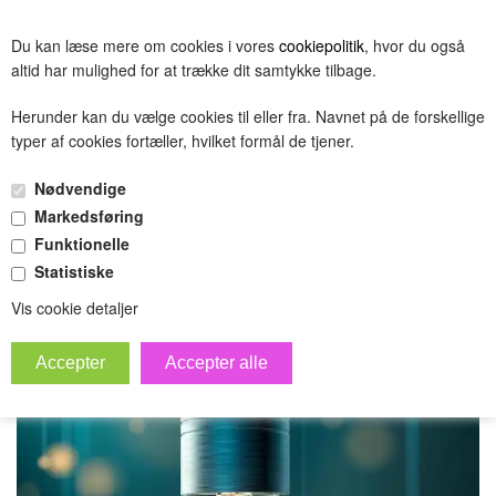
BESTIL
Du kan læse mere om cookies i vores
cookiepolitik
, hvor du også
(0.00 DKK)
altid har mulighed for at trække dit samtykke tilbage.
Herunder kan du vælge cookies til eller fra. Navnet på de forskellige
typer af cookies fortæller, hvilket formål de tjener.
Test computer
Nødvendige
»
Forside
Grafikkort
Markedsføring
Funktionelle
Statistiske
Vis cookie detaljer