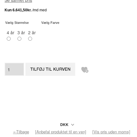
Se samlet pris
Vælg Størrelse
Vælg Farve
4 år
3 år
2 år
«-Tilbage
[Anbefal produktet til en ven]
[Vis pris uden moms]