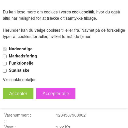
BESTIL
Du kan læse mere om cookies i vores
cookiepolitik
, hvor du også
(0.00 DKK)
altid har mulighed for at trække dit samtykke tilbage.
Herunder kan du vælge cookies til eller fra. Navnet på de forskellige
typer af cookies fortæller, hvilket formål de tjener.
Test af variantoprettelse
Nødvendige
»
Forside
Pc service
Markedsføring
Funktionelle
Statistiske
Vis cookie detaljer
test
Varenummer: :
1234567900002
:
Vægt :
1,22
Kg.