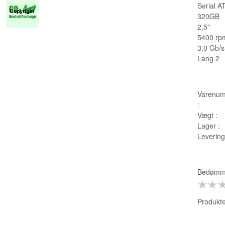
Serial A
320GB
2,5"
5400 rp
3.0 Gb/s
Lang 2
Varenum
:
Vægt :
Lager :
Leverings
Bedømme
Produkte