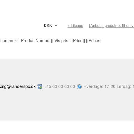
«-Tilbage
[Anbefal produktet til en 
nummer: [[ProductNumber]] Vis pris: [[Price]] [[Prices]]
salg@randerspc.dk
+45 00 00 00 00
Hverdage: 17-20 Lørdag: 