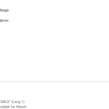
ilbage.
tjener.
TILBUD & STUFF
PC SERVICE
9
Tilbud
PROFIL
SØGNING
KUNDECENTER
B2BLogin
SALG* (Lang 1)
rddisk fra Hitachi