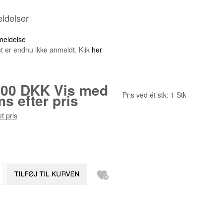
ldelser
nmeldelse
t er endnu ikke anmeldt. Klik
her
.00 DKK
Vis med
Pris ved ét stk:
1
Stk
s efter pris
t pris