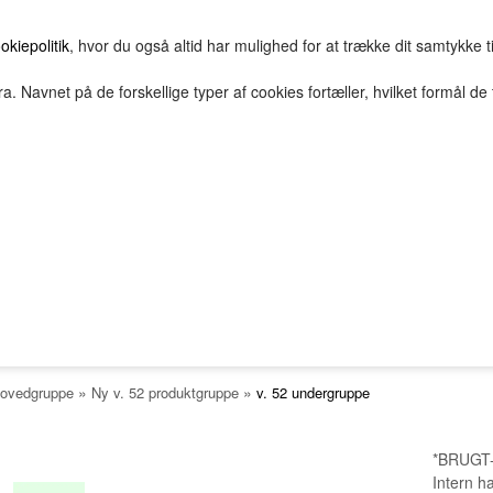
okiepolitik
, hvor du også altid har mulighed for at trække dit samtykke t
a. Navnet på de forskellige typer af cookies fortæller, hvilket formål de 
E
HOVEDGRUPPE
TEST GRUPPE
TESTNAVN
MANHATTAN
NY V. 52 PRODUKTGRUPPE
V. 52 UNDERGRUPPE
GRUPPE 30
UNDERGRUPPE - 1
2Bopret
Vilkår
Top solgte
FORSIDE
FAVORITTER
Nyheder
UNDERGRUPPE - 2
i Tester Patch
»
»
ovedgruppe
Ny v. 52 produktgruppe
v. 52 undergruppe
*BRUGT-
Intern ha