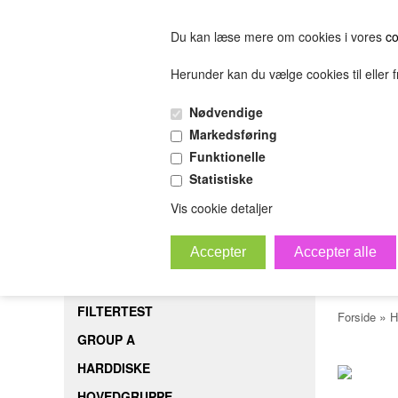
Du kan læse mere om cookies i vores
co
Herunder kan du vælge cookies til eller fr
FORSIDE
FILTERTEST
GROUP A
HARDDISK
Nødvendige
(0.00 DKK)
Markedsføring
(0.00 DKK)
Funktionelle
Statistiske
sofjiosjfeiosjfeskljfeslkjfesijfelskjfsl
Bestil
B
Vis cookie detaljer
Tonn
FORSIDE
FILTERTEST
»
Forside
H
GROUP A
HARDDISKE
HOVEDGRUPPE