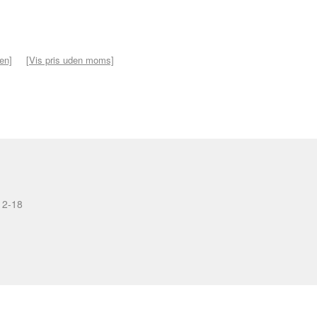
ven]
[Vis pris uden moms]
12-18