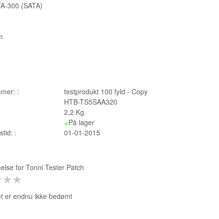
TA-300 (SATA)
m
mer: :
testprodukt 100 fyld - Copy
HTB-TS5SAA320
2,2
Kg.
På lager
tid: :
01-01-2015
lse for
Tonni Tester Patch
t er endnu ikke bedømt