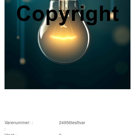
Varenummer: :
24956testtvar
:
Vægt :
0