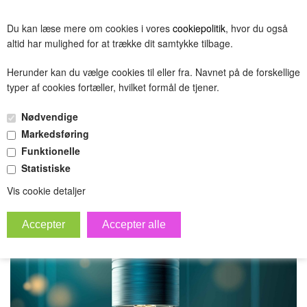
BESTIL
Du kan læse mere om cookies i vores
cookiepolitik
, hvor du også
(0.00 DKK)
altid har mulighed for at trække dit samtykke tilbage.
Herunder kan du vælge cookies til eller fra. Navnet på de forskellige
typer af cookies fortæller, hvilket formål de tjener.
sfesfesfs
Nødvendige
»
Forside
Forside
Markedsføring
Funktionelle
Statistiske
Vis cookie detaljer