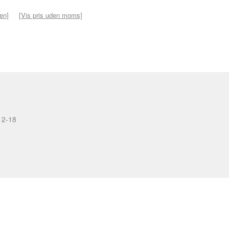
ven]
[Vis pris uden moms]
12-18