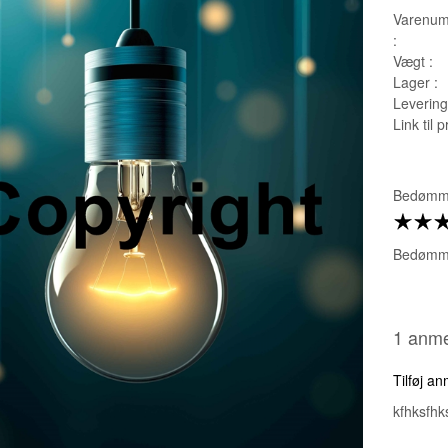
Varenum
:
Vægt :
Lager :
Leverings
Link til 
Bedømme
Bedømme
1 anme
Tilføj a
kfhksfhk