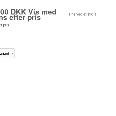
.00 DKK
Vis med
Pris ved ét stk:
1
s efter pris
t pris