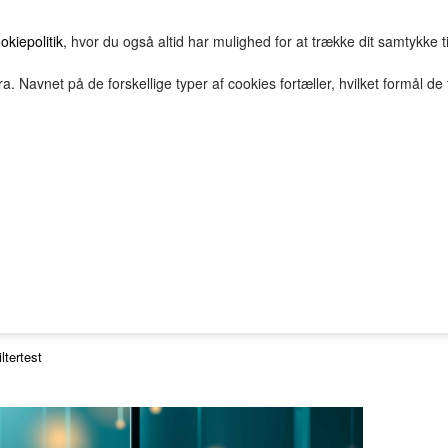
okiepolitik
, hvor du også altid har mulighed for at trække dit samtykke t
a. Navnet på de forskellige typer af cookies fortæller, hvilket formål de 
E
HOVEDGRUPPE
TEST GRUPPE
TESTNAVN
2Bopret
Vilkår
Top solgte
FORSIDE
FAVORITTER
Nyheder
emrum test navn
iltertest