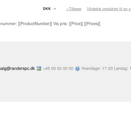
«-Tilbage
[Anbefal produktet til en 
nummer: [[ProductNumber]] Vis pris: [[Price]] [[Prices]]
salg@randerspc.dk
+45 00 00 00 00
Hverdage: 17-20 Lørdag: 