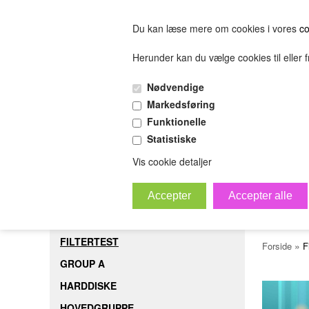
Du kan læse mere om cookies i vores
co
Herunder kan du vælge cookies til eller fr
FORSIDE
FILTERTEST
GROUP A
HARDDISK
Nødvendige
(0.00 DKK)
Markedsføring
(0.00 DKK)
Funktionelle
Statistiske
sofjiosjfeiosjfeskljfeslkjfesijfelskjfsl
Bestil
B
Vis cookie detaljer
mell
FORSIDE
FILTERTEST
»
Forside
F
GROUP A
HARDDISKE
HOVEDGRUPPE