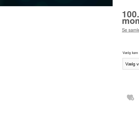
100
mom
Se samle
Vælg køn