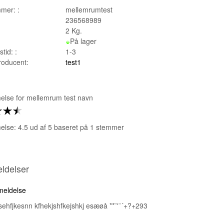
mer: :
mellemrumtest
236568989
2
Kg.
På lager
tid: :
1-3
producent:
test1
lse for
mellemrum test navn
lse: 4.5 ud af 5 baseret på
1
stemmer
ldelser
nmeldelse
sehfjkesnn kfhekjshfkejshkj esæøå **¨'¨´+?+293