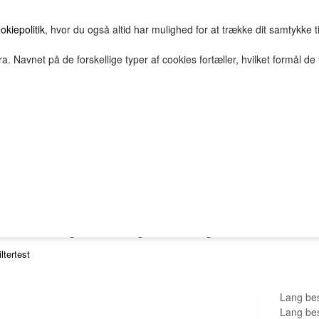
okiepolitik
, hvor du også altid har mulighed for at trække dit samtykke t
a. Navnet på de forskellige typer af cookies fortæller, hvilket formål de 
E
HOVEDGRUPPE
TEST GRUPPE
TESTNAVN
2Bopret
Vilkår
Top solgte
FORSIDE
FAVORITTER
Nyheder
navn2-plus3-plus2-p2
iltertest
Lang bes
Lang bes