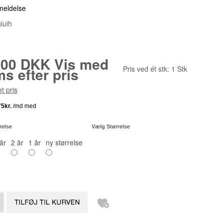
nmeldelse
giuih
.00 DKK
Vis med
Pris ved ét stk:
1
Stk
s efter pris
t pris
relse
Vælg Størrelse
år
2 år
1 år
ny størrelse