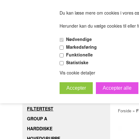
Du kan læse mere om cookies i vores
co
Herunder kan du vælge cookies til eller fr
FORSIDE
FILTERTEST
GROUP A
HARDDISK
Nødvendige
(0.00 DKK)
Markedsføring
(0.00 DKK)
Funktionelle
Statistiske
sofjiosjfeiosjfeskljfeslkjfesijfelskjfsl
Bestil
B
Vis cookie detaljer
kort
FORSIDE
FILTERTEST
»
Forside
F
GROUP A
HARDDISKE
HOVEDGRUPPE