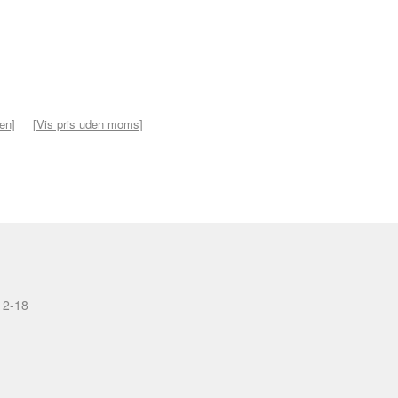
ven]
[Vis pris uden moms]
12-18