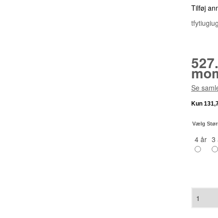
Tilføj a
tfytiugiu
527
mom
Se samle
Vælg Stør
4 år
3 