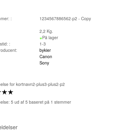
mer: :
1234567886562-p2 - Copy
2,2
Kg.
På lager
tid: :
1-3
producent:
bykier
Canon
Sony
lse for
kortnavn2-plus3-plus2-p2
lse: 5 ud af 5 baseret på
1
stemmer
ldelser