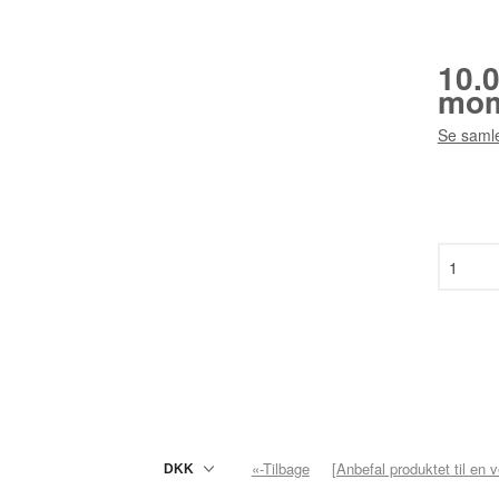
10.
mom
Se samle
«-Tilbage
[Anbefal produktet til en 