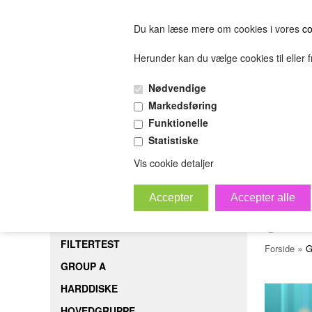
Du kan læse mere om cookies i vores
co
Herunder kan du vælge cookies til eller fr
FORSIDE
FILTERTEST
GROUP A
HARDDISK
Nødvendige
(0.00 DKK)
Markedsføring
(0.00 DKK)
Funktionelle
Statistiske
sofjiosjfeiosjfeskljfeslkjfesijfelskjfsl
Bestil
B
Vis cookie detaljer
gav
FORSIDE
FILTERTEST
»
Forside
G
GROUP A
HARDDISKE
HOVEDGRUPPE