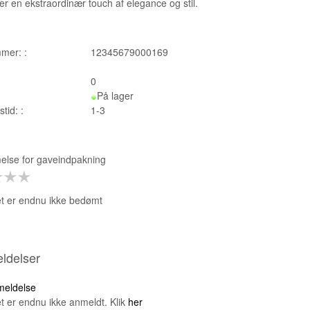
er en ekstraordinær touch af elegance og stil.
mer: :
12345679000169
0
På lager
tid: :
1-3
lse for
gaveindpakning
t er endnu ikke bedømt
ldelser
nmeldelse
t er endnu ikke anmeldt. Klik
her