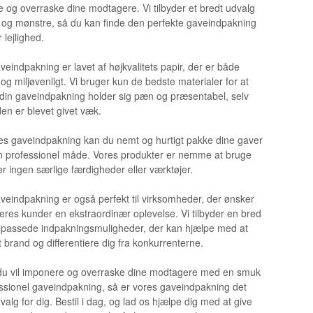
 og overraske dine modtagere. Vi tilbyder et bredt udvalg
r og mønstre, så du kan finde den perfekte gaveindpakning
r lejlighed.
veindpakning er lavet af højkvalitets papir, der er både
og miljøvenligt. Vi bruger kun de bedste materialer for at
t din gaveindpakning holder sig pæn og præsentabel, selv
den er blevet givet væk.
s gaveindpakning kan du nemt og hurtigt pakke dine gaver
n professionel måde. Vores produkter er nemme at bruge
r ingen særlige færdigheder eller værktøjer.
veindpakning er også perfekt til virksomheder, der ønsker
deres kunder en ekstraordinær oplevelse. Vi tilbyder en bred
 tilpassede indpakningsmuligheder, der kan hjælpe med at
t brand og differentiere dig fra konkurrenterne.
du vil imponere og overraske dine modtagere med en smuk
ssionel gaveindpakning, så er vores gaveindpakning det
valg for dig. Bestil i dag, og lad os hjælpe dig med at give