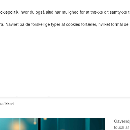
okiepolitik
, hvor du også altid har mulighed for at trække dit samtykke t
a. Navnet på de forskellige typer af cookies fortæller, hvilket formål de 
E
HOVEDGRUPPE
TEST GRUPPE
TESTNAVN
2Bopret
Vilkår
Top solgte
FORSIDE
FAVORITTER
Nyheder
eindpakning
rafikkort
Gaveindp
touch af