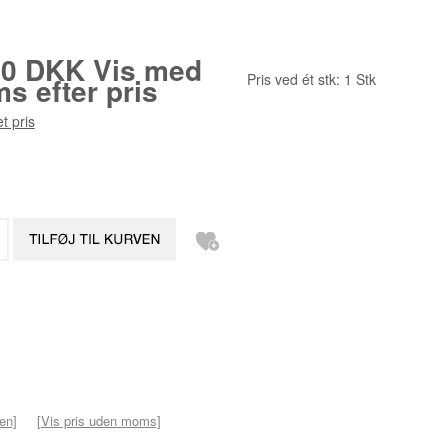
00 DKK
Vis med
Pris ved ét stk:
1
Stk
s efter pris
t pris
ven]
[Vis pris uden moms]