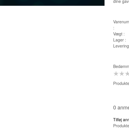
dine gav
Varenum
:
Vægt :
Lager :
Leverings
Bedømme
Produkte
0 anme
Tilføj a
Produkte