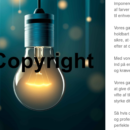
imponere
af farve
til enhve
Vores ga
holdbart 
sikre, a
efter at 
Med vore
ind på e
og kræve
Vores ga
at give 
vifte af
styrke di
Så hvis 
og profe
perfekte 