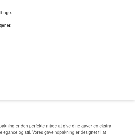
ilbage.
tjener.
TILBUD & STUFF
PC SERVICE
Tilbud
PROFIL
SØGNING
KUNDECENTER
B2BLogin
akning er den perfekte måde at give dine gaver en ekstra
 elegance og stil. Vores gaveindpakning er designet til at