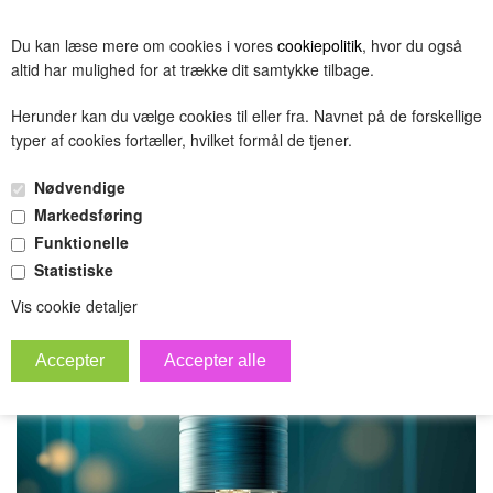
BESTIL
Du kan læse mere om cookies i vores
cookiepolitik
, hvor du også
(0.00 DKK)
altid har mulighed for at trække dit samtykke tilbage.
Herunder kan du vælge cookies til eller fra. Navnet på de forskellige
typer af cookies fortæller, hvilket formål de tjener.
formulartest
Nødvendige
»
Forside
Hovedgruppe
Markedsføring
Funktionelle
Statistiske
Vis cookie detaljer