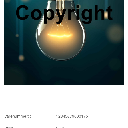
Varenummer: :
12345679000175
:
Vægt :
5
Kg.